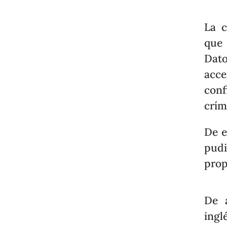
La c
que 
Dato
acc
con
crím
De e
pudi
prop
De a
ingl