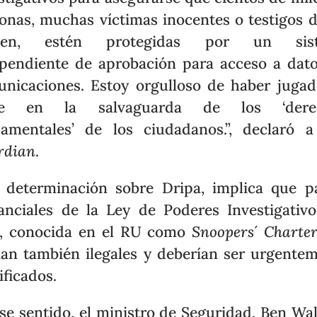
onas, muchas víctimas inocentes o testigos 
men, estén protegidas por un sis
pendiente de aprobación para acceso a dat
nicaciones. Estoy orgulloso de haber juga
te en la salvaguarda de los ‘dere
amentales’ de los ciudadanos.”, declaró 
rdian
.
 determinación sobre Dripa, implica que p
anciales de la Ley de Poderes Investigativ
6, conocida en el RU como
Snoopers´ Charter
ían también ilegales y deberían ser urgente
ficados.
se sentido, el ministro de Seguridad, Ben Wal