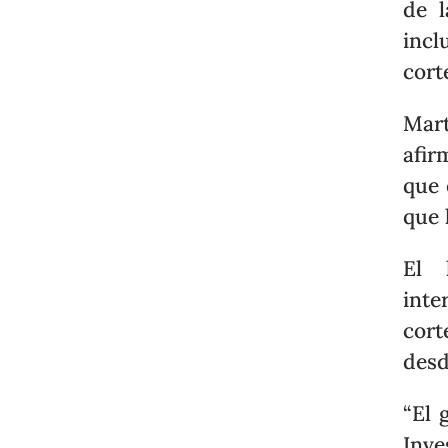
de l
incl
cort
Mart
afir
que 
que 
El 
inte
cort
desd
“El 
Inve