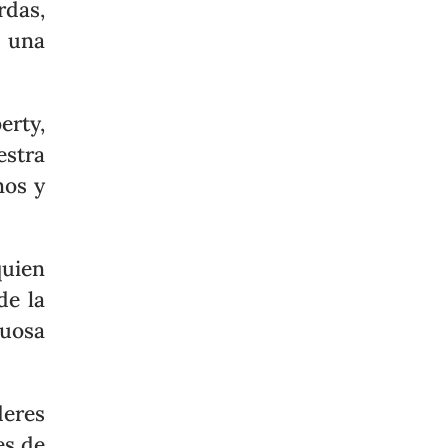
rdas,
e una
erty,
estra
nos y
uien
de la
tuosa
deres
es de