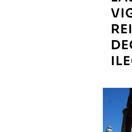
VI
RE
DE
IL