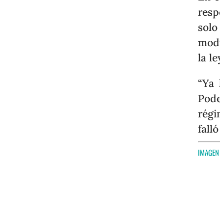
resp
solo
modi
la le
“Ya
Pode
régi
fall
IMAGEN