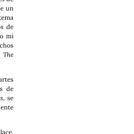
de un
tema
os de
do mi
chos
a
The
artes
os de
s
, se
mente
lace,