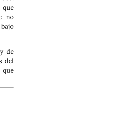
o que
ue no
 bajo
y de
s del
s que