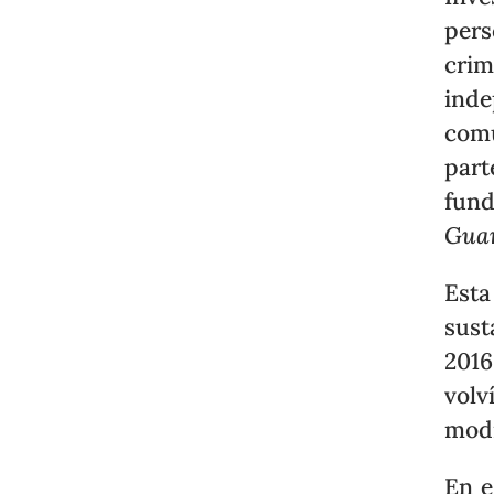
pers
cri
inde
comu
par
fund
Gua
Esta
sust
201
volv
modi
En e