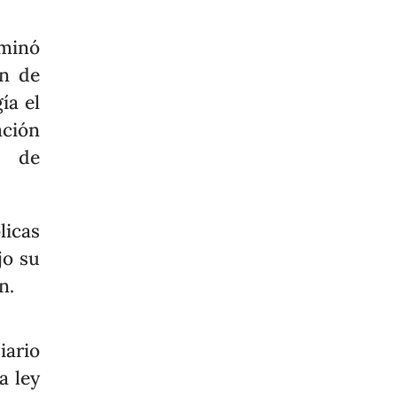
rminó
ón de
ía el
ción
s de
licas
jo su
n.
iario
a ley