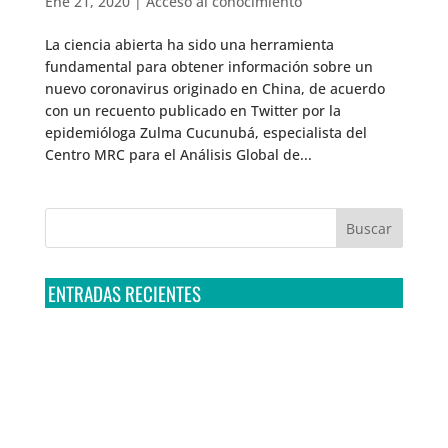
Ene 21, 2020
|
Acceso al conocimiento
La ciencia abierta ha sido una herramienta
fundamental para obtener información sobre un
nuevo coronavirus originado en China, de acuerdo
con un recuento publicado en Twitter por la
epidemióloga Zulma Cucunubá, especialista del
Centro MRC para el Análisis Global de...
ENTRADAS RECIENTES
Tribunal Colegiado confirma amparo de R3D: Sedena
sigue incumpliendo con la entrega de contratos de
Pegasus
Multa a la FMF confirma riesgos advertidos sobre el
tratamiento de datos sensibles en el FAN ID