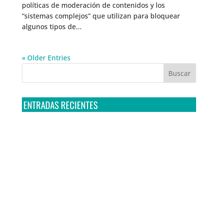
políticas de moderación de contenidos y los
“sistemas complejos” que utilizan para bloquear
algunos tipos de...
« Older Entries
ENTRADAS RECIENTES
Tribunal Colegiado confirma amparo de R3D: Sedena
sigue incumpliendo con la entrega de contratos de
Pegasus
Multa a la FMF confirma riesgos advertidos sobre el
tratamiento de datos sensibles en el FAN ID
R3D presenta SequIA, un repositorio para
comprender el impacto ambiental de los centros de
datos y la inteligencia artificial