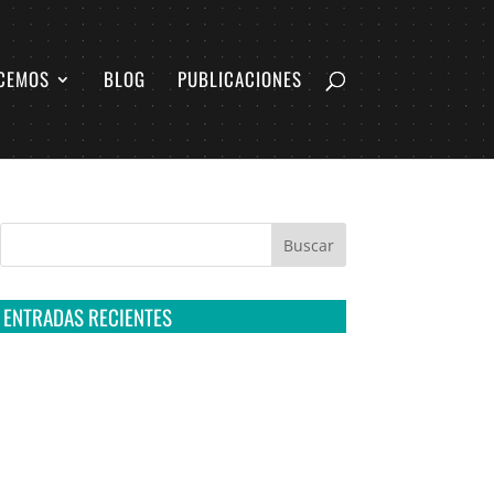
CEMOS
BLOG
PUBLICACIONES
ENTRADAS RECIENTES
Tribunal Colegiado confirma amparo de R3D:
Sedena sigue incumpliendo con la entrega de
contratos de Pegasus
Multa a la FMF confirma riesgos advertidos
sobre el tratamiento de datos sensibles en el