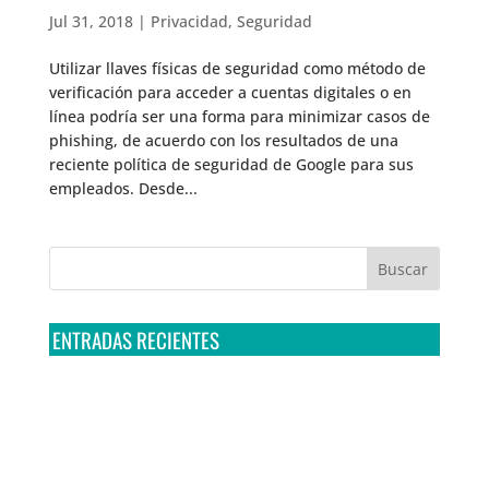
Jul 31, 2018
|
Privacidad
,
Seguridad
Utilizar llaves físicas de seguridad como método de
verificación para acceder a cuentas digitales o en
línea podría ser una forma para minimizar casos de
phishing, de acuerdo con los resultados de una
reciente política de seguridad de Google para sus
empleados. Desde...
ENTRADAS RECIENTES
Tribunal Colegiado confirma amparo de R3D: Sedena
sigue incumpliendo con la entrega de contratos de
Pegasus
Multa a la FMF confirma riesgos advertidos sobre el