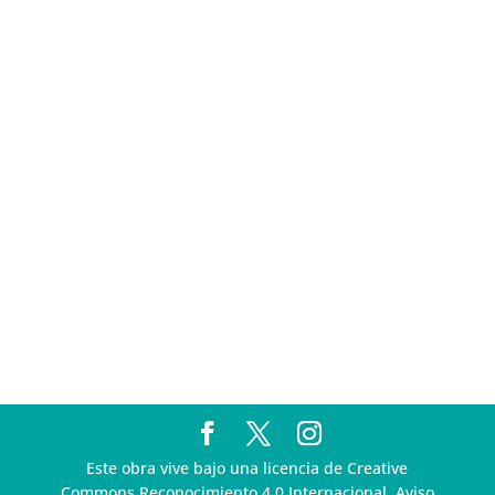
sigue incumpliendo con la entrega de contratos de
Pegasus
Multa a la FMF confirma riesgos advertidos sobre el
tratamiento de datos sensibles en el FAN ID
R3D presenta SequIA, un repositorio para
comprender el impacto ambiental de los centros de
datos y la inteligencia artificial
Ley Serrano bajo escrutinio por su impacto en la
libertad de expresión y la regulación de la IA en
México
R3D enfatiza la necesidad de incorporar la
dimensión digital en la Política Nacional de Derechos
Humanos y Empresas
Este obra vive bajo una licencia de Creative
Commons Reconocimiento 4.0 Internacional. Aviso