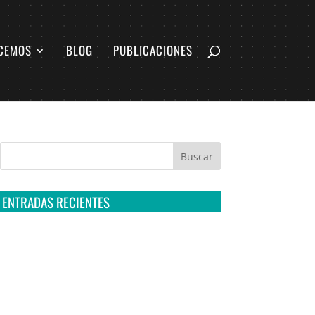
CEMOS
BLOG
PUBLICACIONES
ENTRADAS RECIENTES
Tribunal Colegiado confirma amparo de R3D:
Sedena sigue incumpliendo con la entrega de
contratos de Pegasus
Multa a la FMF confirma riesgos advertidos
sobre el tratamiento de datos sensibles en el