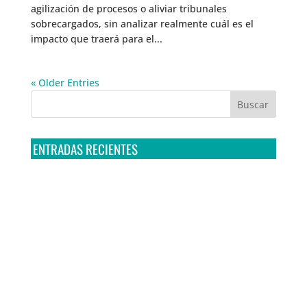
agilización de procesos o aliviar tribunales
sobrecargados, sin analizar realmente cuál es el
impacto que traerá para el...
« Older Entries
ENTRADAS RECIENTES
Tribunal Colegiado confirma amparo de R3D: Sedena
sigue incumpliendo con la entrega de contratos de
Pegasus
Multa a la FMF confirma riesgos advertidos sobre el
tratamiento de datos sensibles en el FAN ID
R3D presenta SequIA, un repositorio para
comprender el impacto ambiental de los centros de
datos y la inteligencia artificial