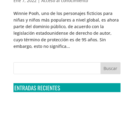
Ene 7, 2022
|
Acceso al conocimiento
Winnie Pooh, uno de los personajes ficticios para
niñas y niños más populares a nivel global, es ahora
parte del dominio público, de acuerdo con la
legislación estadounidense de derecho de autor,
cuyo término de protección es de 95 años. Sin
embargo, esto no significa...
ENTRADAS RECIENTES
Tribunal Colegiado confirma amparo de R3D: Sedena
sigue incumpliendo con la entrega de contratos de
Pegasus
Multa a la FMF confirma riesgos advertidos sobre el
tratamiento de datos sensibles en el FAN ID