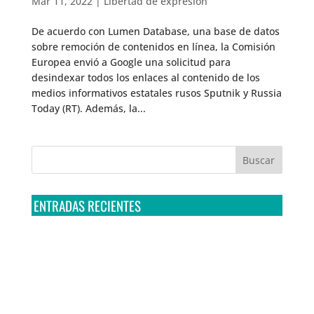
Mar 11, 2022
|
Libertad de expresión
De acuerdo con Lumen Database, una base de datos
sobre remoción de contenidos en línea, la Comisión
Europea envió a Google una solicitud para
desindexar todos los enlaces al contenido de los
medios informativos estatales rusos Sputnik y Russia
Today (RT). Además, la...
ENTRADAS RECIENTES
Tribunal Colegiado confirma amparo de R3D: Sedena
sigue incumpliendo con la entrega de contratos de
Pegasus
Multa a la FMF confirma riesgos advertidos sobre el
tratamiento de datos sensibles en el FAN ID