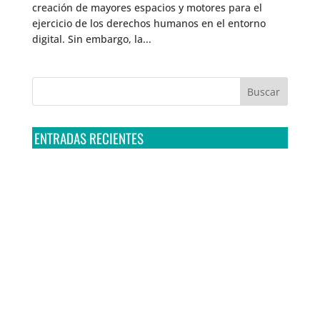
creación de mayores espacios y motores para el
ejercicio de los derechos humanos en el entorno
digital. Sin embargo, la...
ENTRADAS RECIENTES
Tribunal Colegiado confirma amparo de R3D: Sedena
sigue incumpliendo con la entrega de contratos de
Pegasus
Multa a la FMF confirma riesgos advertidos sobre el
tratamiento de datos sensibles en el FAN ID
R3D presenta SequIA, un repositorio para
comprender el impacto ambiental de los centros de
datos y la inteligencia artificial
Ley Serrano bajo escrutinio por su impacto en la