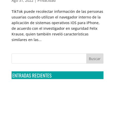
Ago 31, 2022
|
Privacidad
TikTok puede recolectar información de las personas
usuarias cuando utilizan el navegador interno de la
aplicación de sistemas operativos iOS para iPhone,
de acuerdo con el investigador en seguridad Felix
Krause, quien también reveló características
similares en las...
ENTRADAS RECIENTES
Tribunal Colegiado confirma amparo de R3D: Sedena
sigue incumpliendo con la entrega de contratos de
Pegasus
Multa a la FMF confirma riesgos advertidos sobre el
tratamiento de datos sensibles en el FAN ID