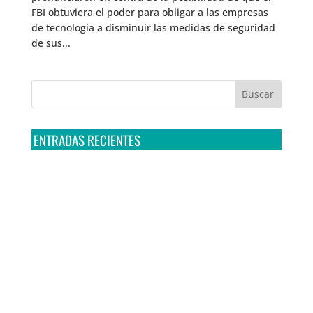
FBI obtuviera el poder para obligar a las empresas
de tecnología a disminuir las medidas de seguridad
de sus...
ENTRADAS RECIENTES
Tribunal Colegiado confirma amparo de R3D: Sedena
sigue incumpliendo con la entrega de contratos de
Pegasus
Multa a la FMF confirma riesgos advertidos sobre el
tratamiento de datos sensibles en el FAN ID
R3D presenta SequIA, un repositorio para
comprender el impacto ambiental de los centros de
datos y la inteligencia artificial
Ley Serrano bajo escrutinio por su impacto en la