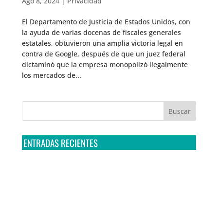
Ago 8, 2024
|
Privacidad
El Departamento de Justicia de Estados Unidos, con
la ayuda de varias docenas de fiscales generales
estatales, obtuvieron una amplia victoria legal en
contra de Google, después de que un juez federal
dictaminó que la empresa monopolizó ilegalmente
los mercados de...
ENTRADAS RECIENTES
Tribunal Colegiado confirma amparo de R3D: Sedena
sigue incumpliendo con la entrega de contratos de
Pegasus
Multa a la FMF confirma riesgos advertidos sobre el
tratamiento de datos sensibles en el FAN ID