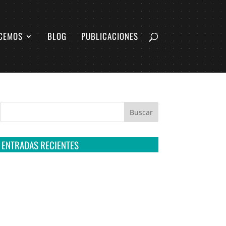
CEMOS
BLOG
PUBLICACIONES
ENTRADAS RECIENTES
Tribunal Colegiado confirma amparo de R3D:
Sedena sigue incumpliendo con la entrega de
contratos de Pegasus
Multa a la FMF confirma riesgos advertidos
sobre el tratamiento de datos sensibles en el