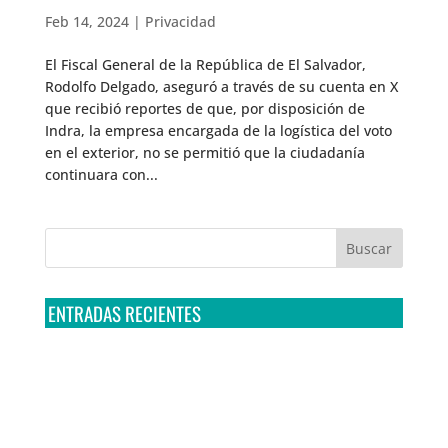
Feb 14, 2024
|
Privacidad
El Fiscal General de la República de El Salvador,
Rodolfo Delgado, aseguró a través de su cuenta en X
que recibió reportes de que, por disposición de
Indra, la empresa encargada de la logística del voto
en el exterior, no se permitió que la ciudadanía
continuara con...
ENTRADAS RECIENTES
Tribunal Colegiado confirma amparo de R3D: Sedena
sigue incumpliendo con la entrega de contratos de
Pegasus
Multa a la FMF confirma riesgos advertidos sobre el