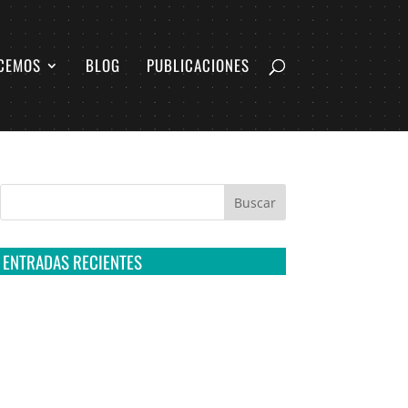
CEMOS
BLOG
PUBLICACIONES
ENTRADAS RECIENTES
Tribunal Colegiado confirma amparo de R3D:
Sedena sigue incumpliendo con la entrega de
contratos de Pegasus
Multa a la FMF confirma riesgos advertidos
sobre el tratamiento de datos sensibles en el