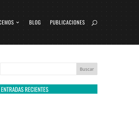
CEMOS
BLOG
PUBLICACIONES
ENTRADAS RECIENTES
Tribunal Colegiado confirma amparo de R3D:
Sedena sigue incumpliendo con la entrega de
contratos de Pegasus
Multa a la FMF confirma riesgos advertidos
sobre el tratamiento de datos sensibles en el