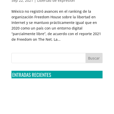
Sep 22, 2021
|
Libertad de expresión
México no registró avances en el ranking de la
organización Freedom House sobre la libertad en
Internet y se mantuvo prácticamente igual que en
2020 como un país con un entorno digital
“parcialmente libre”, de acuerdo con el reporte 2021
de Freedom on The Net. La...
ENTRADAS RECIENTES
Tribunal Colegiado confirma amparo de R3D: Sedena
sigue incumpliendo con la entrega de contratos de
Pegasus
Multa a la FMF confirma riesgos advertidos sobre el
tratamiento de datos sensibles en el FAN ID