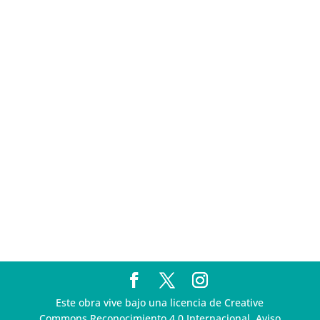
sigue incumpliendo con la entrega de contratos de
Pegasus
Multa a la FMF confirma riesgos advertidos sobre el
tratamiento de datos sensibles en el FAN ID
R3D presenta SequIA, un repositorio para
comprender el impacto ambiental de los centros de
datos y la inteligencia artificial
Ley Serrano bajo escrutinio por su impacto en la
libertad de expresión y la regulación de la IA en
México
R3D enfatiza la necesidad de incorporar la
dimensión digital en la Política Nacional de Derechos
Humanos y Empresas
Este obra vive bajo una licencia de Creative
Commons Reconocimiento 4.0 Internacional. Aviso