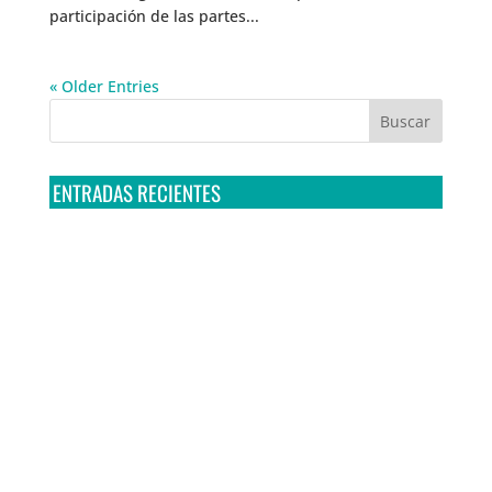
participación de las partes...
« Older Entries
ENTRADAS RECIENTES
Tribunal Colegiado confirma amparo de R3D: Sedena
sigue incumpliendo con la entrega de contratos de
Pegasus
Multa a la FMF confirma riesgos advertidos sobre el
tratamiento de datos sensibles en el FAN ID
R3D presenta SequIA, un repositorio para
comprender el impacto ambiental de los centros de
datos y la inteligencia artificial
Ley Serrano bajo escrutinio por su impacto en la
libertad de expresión y la regulación de la IA en