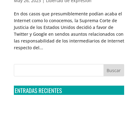
May 26, 2023
|
Libertad de expresión
En dos casos que presumiblemente podían acaba el
Internet como lo conocemos, la Suprema Corte de
Justicia de los Estados Unidos decidió a favor de
Twitter y Google en sendos asuntos relacionados con
las responsabilidad de los intermediarios de Internet
respecto del...
ENTRADAS RECIENTES
Tribunal Colegiado confirma amparo de R3D: Sedena
sigue incumpliendo con la entrega de contratos de
Pegasus
Multa a la FMF confirma riesgos advertidos sobre el
tratamiento de datos sensibles en el FAN ID