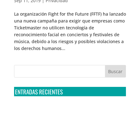
Sep 11, 2019
|
Privacidad
La organización Fight for the Future (FFTF) ha lanzado
una nueva campaña para exigir que empresas como
Ticketmaster no utilicen tecnología de
reconocimiento facial en conciertos y festivales de
música, debido a los riesgos y posibles violaciones a
los derechos humanos...
ENTRADAS RECIENTES
Tribunal Colegiado confirma amparo de R3D: Sedena
sigue incumpliendo con la entrega de contratos de
Pegasus
Multa a la FMF confirma riesgos advertidos sobre el
tratamiento de datos sensibles en el FAN ID