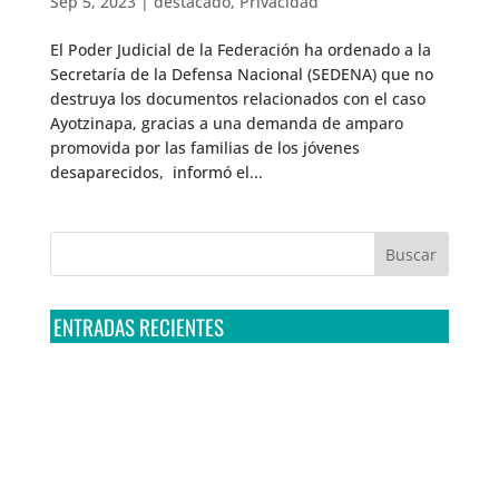
Sep 5, 2023
|
destacado
,
Privacidad
El Poder Judicial de la Federación ha ordenado a la
Secretaría de la Defensa Nacional (SEDENA) que no
destruya los documentos relacionados con el caso
Ayotzinapa, gracias a una demanda de amparo
promovida por las familias de los jóvenes
desaparecidos, informó el...
ENTRADAS RECIENTES
Tribunal Colegiado confirma amparo de R3D: Sedena
sigue incumpliendo con la entrega de contratos de
Pegasus
Multa a la FMF confirma riesgos advertidos sobre el
tratamiento de datos sensibles en el FAN ID