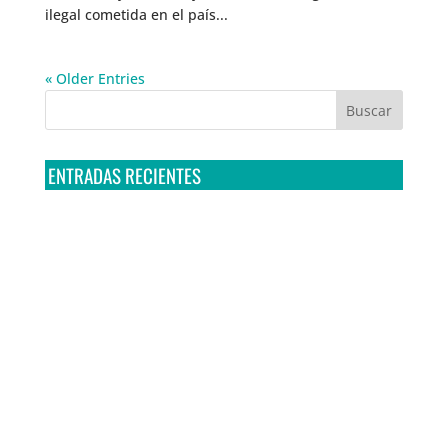
ilegal cometida en el país...
« Older Entries
ENTRADAS RECIENTES
Tribunal Colegiado confirma amparo de R3D: Sedena
sigue incumpliendo con la entrega de contratos de
Pegasus
Multa a la FMF confirma riesgos advertidos sobre el
tratamiento de datos sensibles en el FAN ID
R3D presenta SequIA, un repositorio para
comprender el impacto ambiental de los centros de
datos y la inteligencia artificial
Ley Serrano bajo escrutinio por su impacto en la
libertad de expresión y la regulación de la IA en