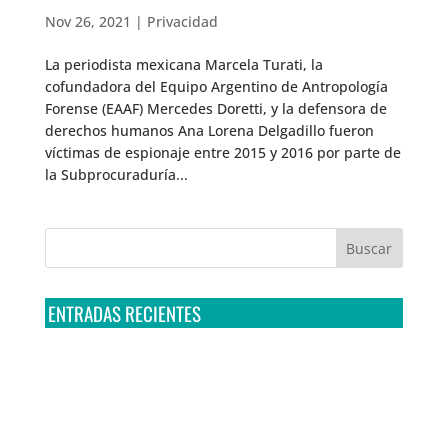
Nov 26, 2021
|
Privacidad
La periodista mexicana Marcela Turati, la
cofundadora del Equipo Argentino de Antropología
Forense (EAAF) Mercedes Doretti, y la defensora de
derechos humanos Ana Lorena Delgadillo fueron
víctimas de espionaje entre 2015 y 2016 por parte de
la Subprocuraduría...
ENTRADAS RECIENTES
Tribunal Colegiado confirma amparo de R3D: Sedena
sigue incumpliendo con la entrega de contratos de
Pegasus
Multa a la FMF confirma riesgos advertidos sobre el