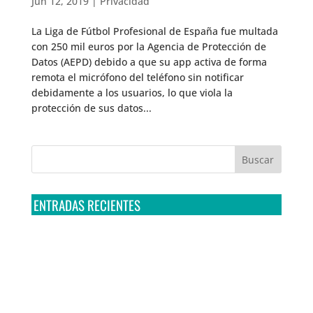
Jun 12, 2019
|
Privacidad
La Liga de Fútbol Profesional de España fue multada
con 250 mil euros por la Agencia de Protección de
Datos (AEPD) debido a que su app activa de forma
remota el micrófono del teléfono sin notificar
debidamente a los usuarios, lo que viola la
protección de sus datos...
ENTRADAS RECIENTES
Tribunal Colegiado confirma amparo de R3D: Sedena
sigue incumpliendo con la entrega de contratos de
Pegasus
Multa a la FMF confirma riesgos advertidos sobre el
tratamiento de datos sensibles en el FAN ID