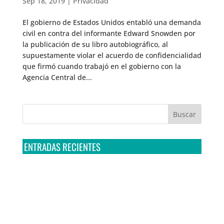
Sep 18, 2019
|
Privacidad
El gobierno de Estados Unidos entabló una demanda
civil en contra del informante Edward Snowden por
la publicación de su libro autobiográfico, al
supuestamente violar el acuerdo de confidencialidad
que firmó cuando trabajó en el gobierno con la
Agencia Central de...
ENTRADAS RECIENTES
Tribunal Colegiado confirma amparo de R3D: Sedena
sigue incumpliendo con la entrega de contratos de
Pegasus
Multa a la FMF confirma riesgos advertidos sobre el
tratamiento de datos sensibles en el FAN ID