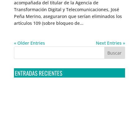
acompañada del titular de la Agencia de
Transformación Digital y Telecomunicaciones, José
Peña Merino, aseguraron que serían eliminados los
artículos 109 (sobre bloqueo de...
« Older Entries
Next Entries »
ENTRADAS RECIENTES
Tribunal Colegiado confirma amparo de R3D: Sedena
sigue incumpliendo con la entrega de contratos de
Pegasus
Multa a la FMF confirma riesgos advertidos sobre el
tratamiento de datos sensibles en el FAN ID
R3D presenta SequIA, un repositorio para
comprender el impacto ambiental de los centros de