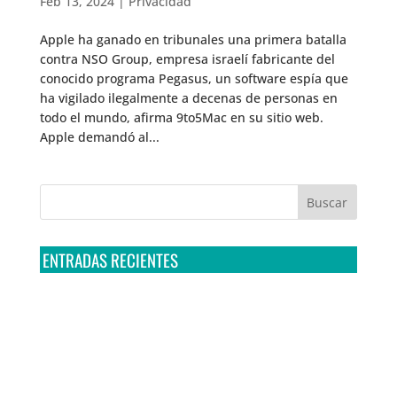
Feb 13, 2024
|
Privacidad
Apple ha ganado en tribunales una primera batalla
contra NSO Group, empresa israelí fabricante del
conocido programa Pegasus, un software espía que
ha vigilado ilegalmente a decenas de personas en
todo el mundo, afirma 9to5Mac en su sitio web.
Apple demandó al...
ENTRADAS RECIENTES
Tribunal Colegiado confirma amparo de R3D: Sedena
sigue incumpliendo con la entrega de contratos de
Pegasus
Multa a la FMF confirma riesgos advertidos sobre el
tratamiento de datos sensibles en el FAN ID