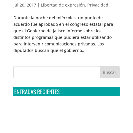
Jul 20, 2017
|
Libertad de expresión
,
Privacidad
Durante la noche del miércoles, un punto de
acuerdo fue aprobado en el congreso estatal para
que el Gobierno de Jalisco informe sobre los
distintos programas que pudiera estar utilizando
para intervenir comunicaciones privadas. Los
diputados buscan que el gobierno...
ENTRADAS RECIENTES
Tribunal Colegiado confirma amparo de R3D: Sedena
sigue incumpliendo con la entrega de contratos de
Pegasus
Multa a la FMF confirma riesgos advertidos sobre el