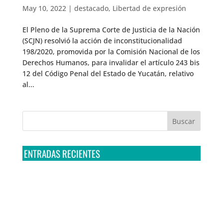
May 10, 2022
|
destacado
,
Libertad de expresión
El Pleno de la Suprema Corte de Justicia de la Nación
(SCJN) resolvió la acción de inconstitucionalidad
198/2020, promovida por la Comisión Nacional de los
Derechos Humanos, para invalidar el artículo 243 bis
12 del Código Penal del Estado de Yucatán, relativo
al...
ENTRADAS RECIENTES
Tribunal Colegiado confirma amparo de R3D: Sedena
sigue incumpliendo con la entrega de contratos de
Pegasus
Multa a la FMF confirma riesgos advertidos sobre el