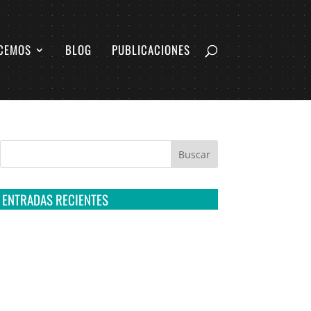
CEMOS
BLOG
PUBLICACIONES
ENTRADAS RECIENTES
Tribunal Colegiado confirma amparo de R3D:
Sedena sigue incumpliendo con la entrega de
contratos de Pegasus
Multa a la FMF confirma riesgos advertidos
sobre el tratamiento de datos sensibles en el