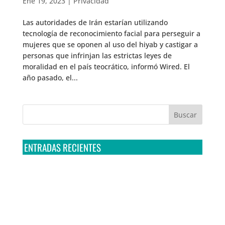
Ene 19, 2023
|
Privacidad
Las autoridades de Irán estarían utilizando
tecnología de reconocimiento facial para perseguir a
mujeres que se oponen al uso del hiyab y castigar a
personas que infrinjan las estrictas leyes de
moralidad en el país teocrático, informó Wired. El
año pasado, el...
ENTRADAS RECIENTES
Tribunal Colegiado confirma amparo de R3D: Sedena
sigue incumpliendo con la entrega de contratos de
Pegasus
Multa a la FMF confirma riesgos advertidos sobre el
tratamiento de datos sensibles en el FAN ID