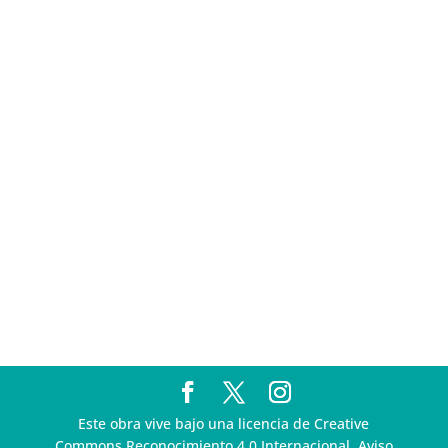
sigue incumpliendo con la entrega de contratos de
Pegasus
Multa a la FMF confirma riesgos advertidos sobre el
tratamiento de datos sensibles en el FAN ID
R3D presenta SequIA, un repositorio para
comprender el impacto ambiental de los centros de
datos y la inteligencia artificial
Ley Serrano bajo escrutinio por su impacto en la
libertad de expresión y la regulación de la IA en
México
R3D enfatiza la necesidad de incorporar la
dimensión digital en la Política Nacional de Derechos
Humanos y Empresas
Este obra vive bajo una licencia de Creative
Commons Reconocimiento 4.0 Internacional. Aviso