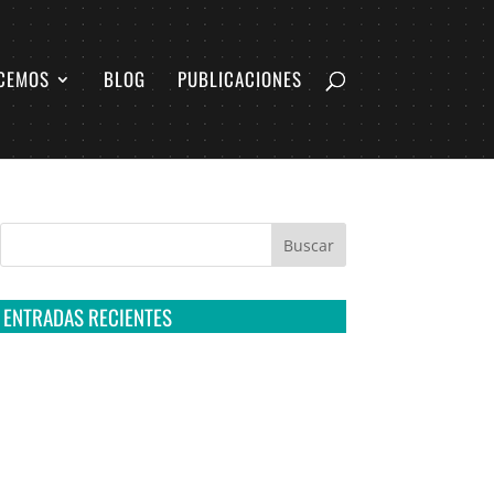
CEMOS
BLOG
PUBLICACIONES
ENTRADAS RECIENTES
Tribunal Colegiado confirma amparo de R3D:
Sedena sigue incumpliendo con la entrega de
contratos de Pegasus
Multa a la FMF confirma riesgos advertidos
sobre el tratamiento de datos sensibles en el