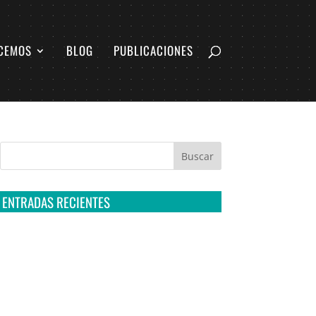
CEMOS
BLOG
PUBLICACIONES
ENTRADAS RECIENTES
Tribunal Colegiado confirma amparo de R3D:
Sedena sigue incumpliendo con la entrega de
contratos de Pegasus
Multa a la FMF confirma riesgos advertidos
sobre el tratamiento de datos sensibles en el