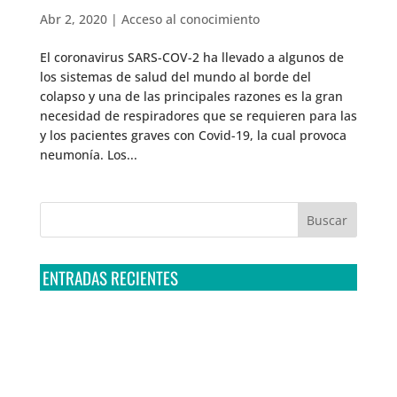
Abr 2, 2020
|
Acceso al conocimiento
El coronavirus SARS-COV-2 ha llevado a algunos de
los sistemas de salud del mundo al borde del
colapso y una de las principales razones es la gran
necesidad de respiradores que se requieren para las
y los pacientes graves con Covid-19, la cual provoca
neumonía. Los...
ENTRADAS RECIENTES
Tribunal Colegiado confirma amparo de R3D: Sedena
sigue incumpliendo con la entrega de contratos de
Pegasus
Multa a la FMF confirma riesgos advertidos sobre el