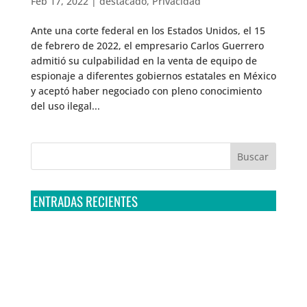
Feb 17, 2022
|
destacado
,
Privacidad
Ante una corte federal en los Estados Unidos, el 15
de febrero de 2022, el empresario Carlos Guerrero
admitió su culpabilidad en la venta de equipo de
espionaje a diferentes gobiernos estatales en México
y aceptó haber negociado con pleno conocimiento
del uso ilegal...
ENTRADAS RECIENTES
Tribunal Colegiado confirma amparo de R3D: Sedena
sigue incumpliendo con la entrega de contratos de
Pegasus
Multa a la FMF confirma riesgos advertidos sobre el
tratamiento de datos sensibles en el FAN ID