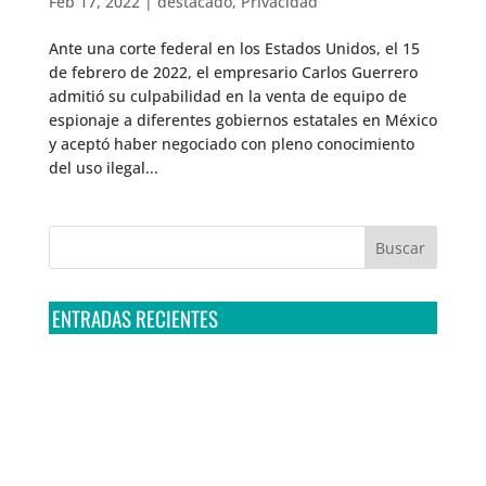
Feb 17, 2022
|
destacado
,
Privacidad
Ante una corte federal en los Estados Unidos, el 15
de febrero de 2022, el empresario Carlos Guerrero
admitió su culpabilidad en la venta de equipo de
espionaje a diferentes gobiernos estatales en México
y aceptó haber negociado con pleno conocimiento
del uso ilegal...
ENTRADAS RECIENTES
Tribunal Colegiado confirma amparo de R3D: Sedena
sigue incumpliendo con la entrega de contratos de
Pegasus
Multa a la FMF confirma riesgos advertidos sobre el
tratamiento de datos sensibles en el FAN ID