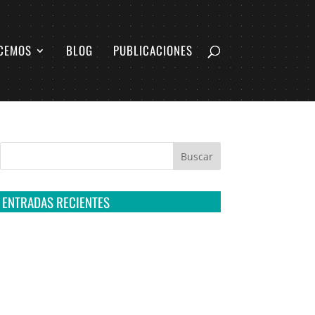
CEMOS
BLOG
PUBLICACIONES
ENTRADAS RECIENTES
Tribunal Colegiado confirma amparo de R3D:
Sedena sigue incumpliendo con la entrega de
contratos de Pegasus
Multa a la FMF confirma riesgos advertidos
sobre el tratamiento de datos sensibles en el