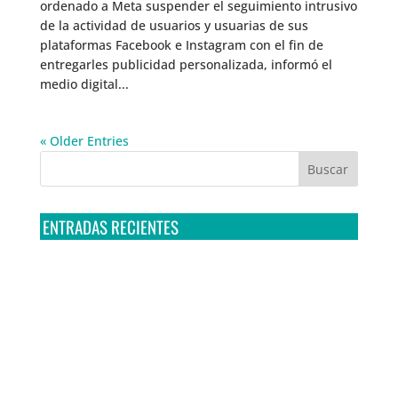
ordenado a Meta suspender el seguimiento intrusivo
de la actividad de usuarios y usuarias de sus
plataformas Facebook e Instagram con el fin de
entregarles publicidad personalizada, informó el
medio digital...
« Older Entries
ENTRADAS RECIENTES
Tribunal Colegiado confirma amparo de R3D: Sedena
sigue incumpliendo con la entrega de contratos de
Pegasus
Multa a la FMF confirma riesgos advertidos sobre el
tratamiento de datos sensibles en el FAN ID
R3D presenta SequIA, un repositorio para
comprender el impacto ambiental de los centros de