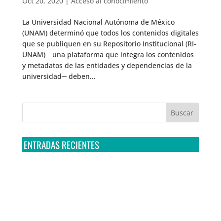
Oct 20, 2020
|
Acceso al conocimiento
La Universidad Nacional Autónoma de México
(UNAM) determinó que todos los contenidos digitales
que se publiquen en su Repositorio Institucional (RI-
UNAM) ─una plataforma que integra los contenidos
y metadatos de las entidades y dependencias de la
universidad─ deben...
ENTRADAS RECIENTES
Tribunal Colegiado confirma amparo de R3D: Sedena
sigue incumpliendo con la entrega de contratos de
Pegasus
Multa a la FMF confirma riesgos advertidos sobre el
tratamiento de datos sensibles en el FAN ID