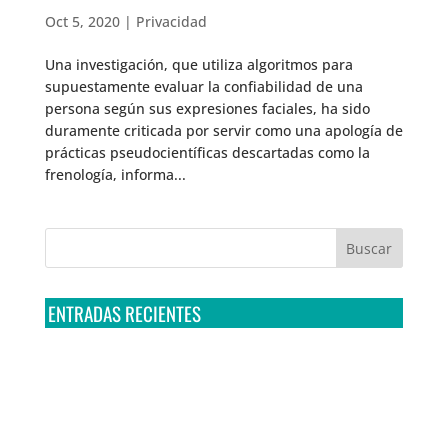
Oct 5, 2020
|
Privacidad
Una investigación, que utiliza algoritmos para
supuestamente evaluar la confiabilidad de una
persona según sus expresiones faciales, ha sido
duramente criticada por servir como una apología de
prácticas pseudocientíficas descartadas como la
frenología, informa...
ENTRADAS RECIENTES
Tribunal Colegiado confirma amparo de R3D: Sedena
sigue incumpliendo con la entrega de contratos de
Pegasus
Multa a la FMF confirma riesgos advertidos sobre el