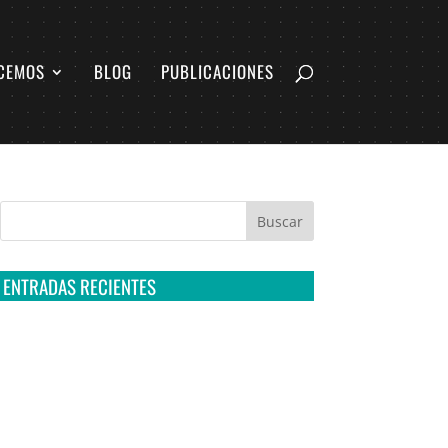
CEMOS
BLOG
PUBLICACIONES
ENTRADAS RECIENTES
Tribunal Colegiado confirma amparo de R3D:
Sedena sigue incumpliendo con la entrega de
contratos de Pegasus
Multa a la FMF confirma riesgos advertidos
sobre el tratamiento de datos sensibles en el