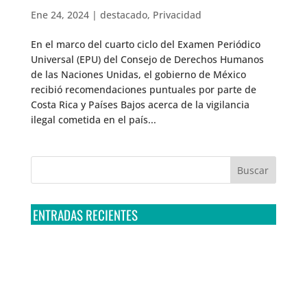
Ene 24, 2024
|
destacado
,
Privacidad
En el marco del cuarto ciclo del Examen Periódico
Universal (EPU) del Consejo de Derechos Humanos
de las Naciones Unidas, el gobierno de México
recibió recomendaciones puntuales por parte de
Costa Rica y Países Bajos acerca de la vigilancia
ilegal cometida en el país...
ENTRADAS RECIENTES
Tribunal Colegiado confirma amparo de R3D: Sedena
sigue incumpliendo con la entrega de contratos de
Pegasus
Multa a la FMF confirma riesgos advertidos sobre el