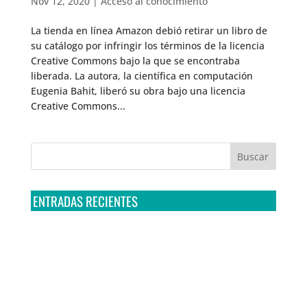
Nov 12, 2020
|
Acceso al conocimiento
La tienda en línea Amazon debió retirar un libro de
su catálogo por infringir los términos de la licencia
Creative Commons bajo la que se encontraba
liberada. La autora, la científica en computación
Eugenia Bahit, liberó su obra bajo una licencia
Creative Commons...
ENTRADAS RECIENTES
Tribunal Colegiado confirma amparo de R3D: Sedena
sigue incumpliendo con la entrega de contratos de
Pegasus
Multa a la FMF confirma riesgos advertidos sobre el
tratamiento de datos sensibles en el FAN ID