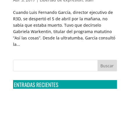
Cuando Luis Fernando García, director ejecutivo de
R3D, se despertó el 5 de abril por la mañana, no
sabía que estaba muerto. Tuvo que decírselo
Gabriela Warkentin, titular del programa matutino
“Así las cosas”. Desde la ultratumba, García consultó
la...
ENTRADAS RECIENTES
Tribunal Colegiado confirma amparo de R3D: Sedena
sigue incumpliendo con la entrega de contratos de
Pegasus
Multa a la FMF confirma riesgos advertidos sobre el
tratamiento de datos sensibles en el FAN ID