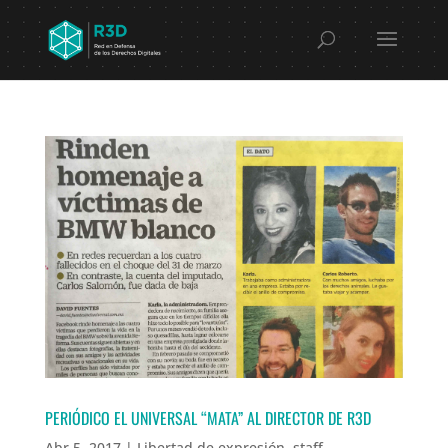
PERIÓDICO EL UNIVERSAL “MATA” AL DIRECTOR DE R3D
Abr 5, 2017
|
Libertad de expresión
,
staff