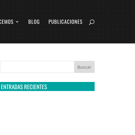
CEMOS
BLOG
PUBLICACIONES
ENTRADAS RECIENTES
Tribunal Colegiado confirma amparo de R3D:
Sedena sigue incumpliendo con la entrega de
contratos de Pegasus
Multa a la FMF confirma riesgos advertidos
sobre el tratamiento de datos sensibles en el