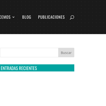
CEMOS
BLOG
PUBLICACIONES
ENTRADAS RECIENTES
Tribunal Colegiado confirma amparo de R3D:
Sedena sigue incumpliendo con la entrega de
contratos de Pegasus
Multa a la FMF confirma riesgos advertidos
sobre el tratamiento de datos sensibles en el